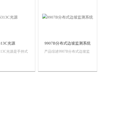
相机、紫外敏感器、光谱分析
其它可泄漏出红光的
仪等...
缆的近端故障点和微
313C光源
9907B分布式边坡监测系统
313C光源是手持式
产品综述9907B分布式边坡监
，主要用于现场施工
测系统以光纤应变分布测试仪
程中对光缆、光无源
为测试终端，能够同时测试光
输和损耗测量，同时
纤光缆的应变分布、损耗分布
CATV和光纤用户
及各距离点的布里渊散射谱。
需求。
系统具有完备的备用供电（保
护）装置、无线发射装置、声
光告警装置等，...