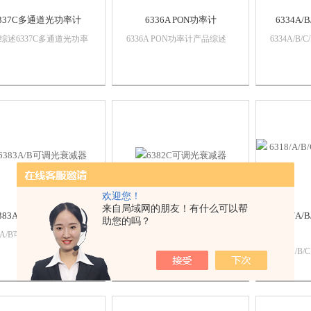
337C多通道光功率计
6336A PON功率计
6334A/
综述6337C多通道光功率
6336A PON功率计产品综述
6334A/B
一种高智能化、高精度、
6336APON功率计（又称“无
综述633
敏度的光功率计，可对8
源光网络功率计”）主要用于
能化、高
道同时进行光功率测试，
对光纤通信网络中传输的光信
功率计，
行宽动态范围、高精度光
号功率进行测试，但与普通光
高精度光
测量、高分辨率的损耗测
功率计不同，它具有突发模式
的损耗测
稳定度测试。配备网口和
光信号功率测试功能、多复合
备GPIB接口
32接口...
波长光...
欢迎您！
来自局域网的朋友！有什么可以帮
383A/B可调光衰减器
6382C可调光衰减器
6318/A
助您的吗？
83A/B可调光衰减器产品综
6382C可调光衰减器产品综述
83A/6383B可调光衰减
6382C手持式可调光衰减器能
6318/A/
够在1200nm～1650nm
够方便、迅速地完成光信号的
位仪产品综
长范围内提供0dB～
连续可变衰减，广泛应用于光
视故障定
B/0dB～65dB的连续可调
纤通信系统和网络的建设、升
准确地判
，不会发生功率跳变，具
级改造和日常维护.
置。广泛