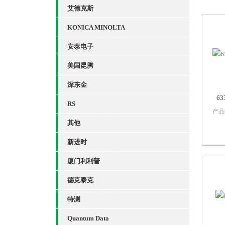
艾德克斯
KONICA MINOLTA
安泰电子
美国昆腾
深东金
6
RS
产品
试仪
其他
仪器
新进时
护过
反射
厦门利利普
量，
光光
德克泰克
纤CA
特测
Quantum Data