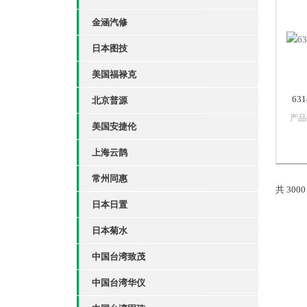
有较
金涵汽修
日本图技
美国福禄克
63
北京普源
产品
美国安捷伦
定光
应用
上海云鹊
源。
线性
常州同惠
光接
共 300
光通
日本日置
光电
日本菊水
中国台湾致茂
中国台湾华仪