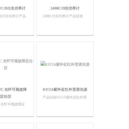
B/C/D/E光功率计
2498C/D光功率计
/C/D/E光功率计产品
2498C/D光功率计产品综述
4光功率计是一种高智
2498D光功率计是手持式、智
精度、高灵敏度的光
能化、多功能测试仪器，可以
可进行宽动态范围、
完成与相对功率测试，还可进
功率测量、高分辨率
行光纤、光缆及光无源器件的
量和稳定度测试。配
测试；2498C光功率计（又
和RS232接...
称“光纤多用表”，含光源）集
光源与...
/B/C 光纤可视故障
6315A紫外近红外宽谱光源
定位仪
产品综述6315A紫外近红外宽
谱光源可实现200nm～1600nm
B/C 光纤可视故障定
波长范围的紫外、可见、近红
述6318系列光纤可
外光输出，能够为紫外焦平面
位仪能直观、方便、
阵列器件、近红外光电探测器
断光纤故障点的位
等光电器件、光学材料、光学
适用于对裸光纤、光