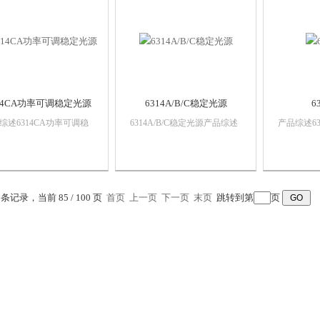
高的衰减...
纤跳线和
光纤、光
弯引起...
14CA功率可调稳定光源
6314A/B/C稳定光源
6
综述6314CA功率可调稳
6314A/B/C稳定光源产品综述
产品综述6
源是针对大动态输入测试
6314系列稳定光源包括6314A
激光光源
场合而设计多功能化测试
稳定光源（1310nm单波
和维护过
该产品适用于光电探测器
长）、6314B稳定光源
器件的传
度、光放大器增益特性、
（1550nm单波长）、6314C稳
也满足光纤
收机灵敏度等参数测试；
定光源（1310nm & 1550n...
网的测试
0 条记录，当前 85 / 100 页
首页
上一页
下一页
末页
跳转到第
页
信、光传感、光纤制导等
参数测试；...