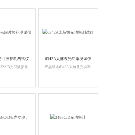
/B光回波损耗测试仪
6342A太赫兹光功率测试仪
32A/B光回波损耗
产品综述6342A太赫兹光功率
2×2光开关，可快
测试仪是一款针对连续/准连
器件插入损耗和回波
续太赫兹激光平均功率测试的
测试。光回波损耗测
高性能仪器，设计有可拆卸的
需要在光纤末端进行
套筒和波导适配器，适用于自
或使用匹配液，显著
由空间太赫兹激光器、波导接
波损耗测试效率。
口太赫兹源输出功率的测试。
该产品采用探头...