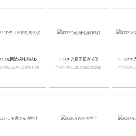
332D光回波损耗测试仪
6332C光插回损测试仪
6332A
综述6332D光回波损耗测
产品综述6332C光插回损测试
产品综述63
是手持式光回波损耗测试
仪内置高稳定度光源，可实时
测试仪内置
，主要用于现场施工和维
测试光传输系统中光纤光缆、
速实现光
程中对光器件和光链路的
光器件和光设备的插入损耗和
损耗双向
损耗及插入损耗进行测
回波损耗，具有稳定光源和光
试时，不
同时也可作为独立稳定激
功率计功能，操作简单，一机
缠绕操作
源和功率计使用，满足光
多用。产品具有远程控制功
提高光回
TV和光纤...
能；可以存储校准...
通...