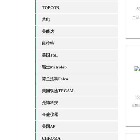
TOPCON
6
产品
营电
计是
高灵
美能达
个通
可进
纽拉特
功率
美国TSL
量和
RS2
瑞士Metrolab
荷兰法科Falco
美国钛淦TEGAM
6
是德科技
63
述63
长盛仪器
器，能
宽波
美国AP
80d
衰减
CHROMA