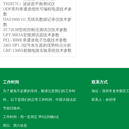
TH2817C+ 滤波器平衡测试仪
ODP系列单通道线性可编程电源技术参
数
DAS1600/111 无纸化数据记录仪技术参
数
ZC7263B型程控耐压测试仪技术参数
GPT-9903A安规测试器技术参数
PEL-3000E单通道电子负载技术参数
2403 DP1.3信号发生器的优势特点分析
GRF-1300A射频电路实验系统技术参数
工作时间
联系方式
为了避免不必要的等待，敬请注意我们的工作时
地址：深圳市龙华新区工
间 。以下是我们的正常工作时间，中国大陆法定
联系人：余经理
节假日除外。
工作时间：周一至周五 早8点到晚6点
周日、周六休息