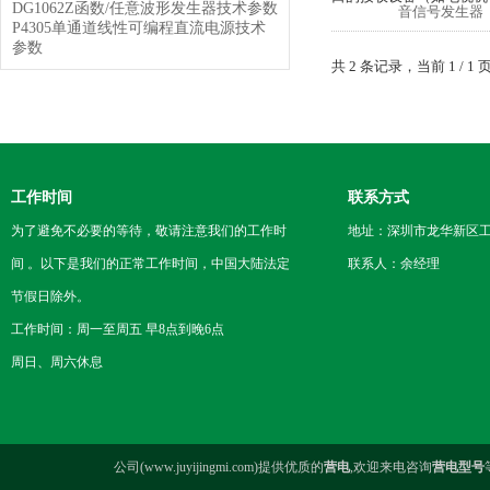
DG1062Z函数/任意波形发生器技术参数
P4305单通道线性可编程直流电源技术
参数
共 2 条记录，当前 1 /
工作时间
联系方式
为了避免不必要的等待，敬请注意我们的工作时
地址：深圳市龙华新区工
间 。以下是我们的正常工作时间，中国大陆法定
联系人：余经理
节假日除外。
工作时间：周一至周五 早8点到晚6点
周日、周六休息
公司(www.juyijingmi.com)提供优质的
营电
,欢迎来电咨询
营电型号