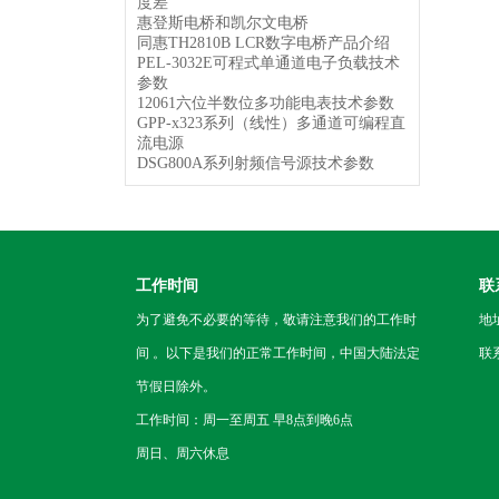
度差
惠登斯电桥和凯尔文电桥
同惠TH2810B LCR数字电桥产品介绍
PEL-3032E可程式单通道电子负载技术
参数
12061六位半数位多功能电表技术参数
GPP-x323系列（线性）多通道可编程直
流电源
DSG800A系列射频信号源技术参数
工作时间
联
为了避免不必要的等待，敬请注意我们的工作时
地
间 。以下是我们的正常工作时间，中国大陆法定
联
节假日除外。
工作时间：周一至周五 早8点到晚6点
周日、周六休息