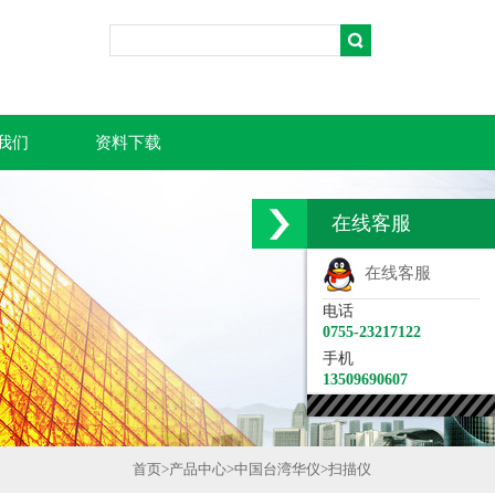
我们
资料下载
在线客服
在线客服
电话
0755-23217122
手机
13509690607
首页
>
产品中心
>
中国台湾华仪
>
扫描仪