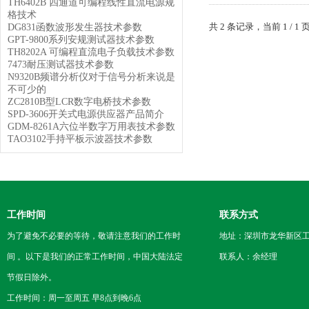
TH6402B 四通道可编程线性直流电源规
格技术
共 2 条记录，当前 1 /
DG831函数波形发生器技术参数
GPT-9800系列安规测试器技术参数
TH8202A 可编程直流电子负载技术参数
7473耐压测试器技术参数
N9320B频谱分析仪对于信号分析来说是
不可少的
ZC2810B型LCR数字电桥技术参数
SPD-3606开关式电源供应器产品简介
GDM-8261A六位半数字万用表技术参数
TAO3102手持平板示波器技术参数
工作时间
联系方式
为了避免不必要的等待，敬请注意我们的工作时
地址：深圳市龙华新区工
间 。以下是我们的正常工作时间，中国大陆法定
联系人：余经理
节假日除外。
工作时间：周一至周五 早8点到晚6点