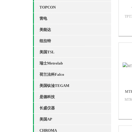
TOPCON
TP
营电
流电
相位
美能达
屏
IV 
纽拉特
美国TSL
瑞士Metrolab
荷兰法科Falco
美国钛淦TEGAM
MT
是德科技
MT
三种
长盛仪器
防
线
美国AP
MT
电气
CHROMA