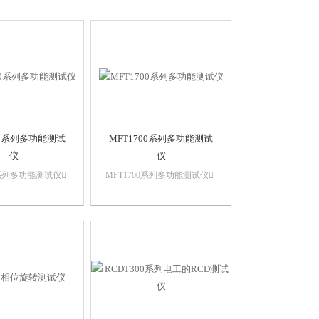
00系列多功能测试
MFT1700系列多功能测试
仪
仪
0系列多功能测试仪
MFT1700系列多功能测试仪
进行 B 类 RCD
快速可重复双线不跳闸回路测
业应用进行 3 相
试明亮的大LCD显示屏显示
3 极、带连接杆的
两个参数 – 回路电阻和故障电
 极和用于接地电极电
流或绝缘电阻和测试电压鉴
桩检测逆极性监
定旋转电机的相旋转指示三
纠...
项工业设备无线接地RCD测
试三...