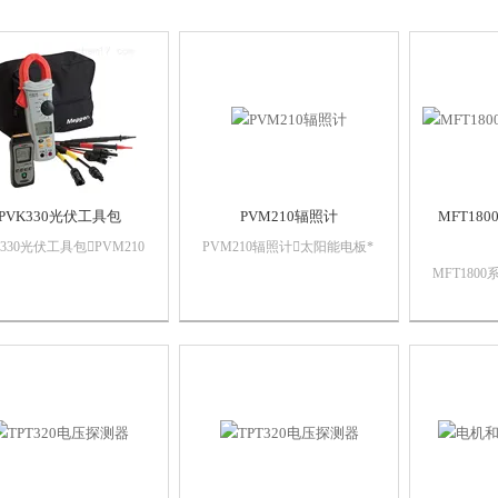
PVK330光伏工具包
PVM210辐照计
MFT18
K330光伏工具包PVM210
PVM210辐照计太阳能电板*
DCM340 600 A ac / dc
入射角及位置调节计算电板
MFT180
表MC4 4mm标准测试线
短路时吸收的太阳能量3¾位
对太阳能装置
阳能连接器MC3和 MC4
LCD显示屏，可显示高1999
测试，对工
电缆适配器光伏电池
W/m²能量单手操作口袋大
RCD 测试
V） 套件存储袋在...
小安装标准相机，保证精确
3 极、2
放置M...
阻测量的无
控，带电测试