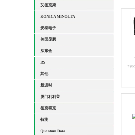
艾德克斯
KONICA MINOLTA
安泰电子
美国昆腾
深东金
RS
PV
辐射计
其他
钳型
新进时
的太
测试
厦门利利普
（P
德克泰克
特测
Quantum Data