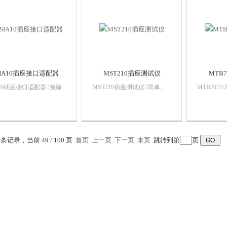
备进行单相或者三相电气
试，提供...
配器光伏电池（PV） 套件
测...
存储袋...
SIA10插座接口适配器
MST210插座测试仪
MTB7
A10插座接口适配器免除
MST210插座测试仪简单、
MTB7671
重新组装麻烦防止接头
有效地区分插座错误导线易
个根据细
减少测试时间不损坏
于使用2个绿色LED和1个红
器测试您
彩色编排，易于使用
色LED用于瞬间错误报告和故
不仅仅是简
带电电源时能保证安全
障诊断可以辨别17条丢失或
RCD保护
错误的导线坚固、可靠
仪的绝缘
0 条记录，当前 49 / 100 页
首页
上一页
下一页
末页
跳转到第
页
RCD功能
试M...