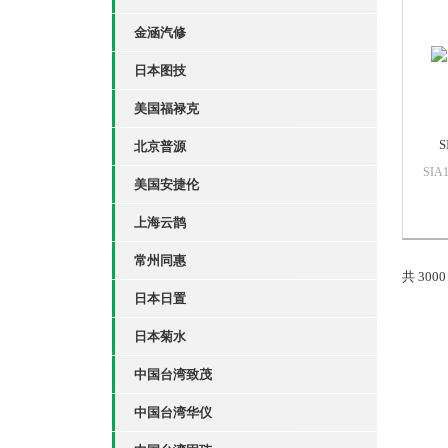
业设
检查和
金涵汽修
日本图技
美国福禄克
北京普源
SI
美国安捷伦
插座
损坏
上海云鹊
绝缘
接通
常州同惠
共 300
日本日置
日本菊水
中国台湾致茂
中国台湾华仪