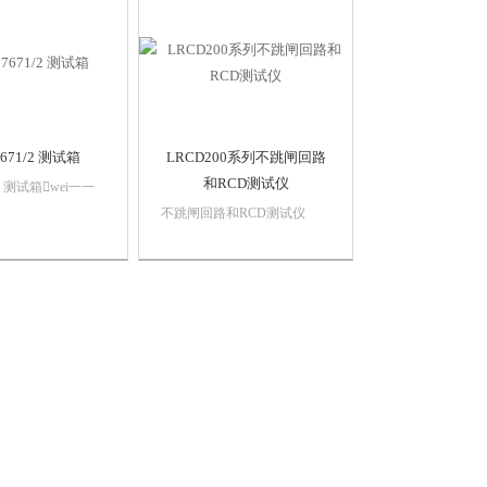
671/2 测试箱
LRCD200系列不跳闸回路
和RCD测试仪
/2 测试箱wei一一
则施行全面测试的仪
不跳闸回路和RCD测试仪
所有仪器的功能，
LRCD200系列不跳闸回路和
单功能不会使
RCD测试仪不跳闸测试仪
电路跳闸检查测试
从10mA到1000mA的RCD测
性、连续性、回路和
试使用及其简单和安全内
符合P部分认证测
置防护面罩坚固的橡胶保护
防尘防水3年质保Megger...