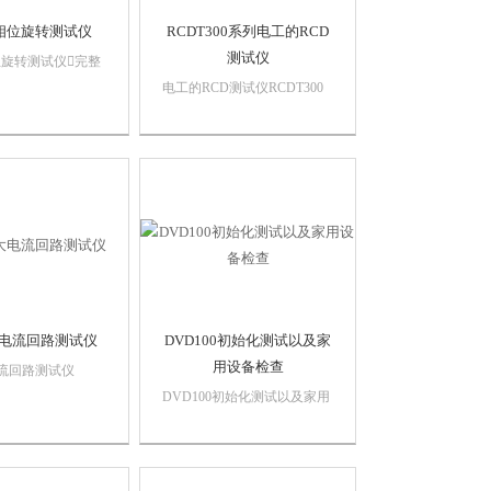
相位旋转测试仪
RCDT300系列电工的RCD
测试仪
旋转测试仪完整
机旋转方向测试
电工的RCD测试仪RCDT300
单的测试，确保正确
系列电工的RCD测试仪可测
坚固便携的仪器
试标准RCD、直流RCD和选
的极性和连续性测
择性RCD斜坡测试自动
相序旋转测试仪使电
（远程）测试3相安全测试
和维护电工标注电机
提供110V中心抽头电源的测
需要先...
试坚固的橡胶外壳，自带屏
幕保...
0大电流回路测试仪
DVD100初始化测试以及家
用设备检查
电流回路测试仪
 300V 应用大电流
DVD100初始化测试以及家用
单相和三相测试
设备检查启动程序测试仪
 400 Hz运行频率双
介绍视觉检查功能性测试
者电源插座线全新的
完成测试证书初始化测试以及
可用于CAT IV级的测
家用设备检查