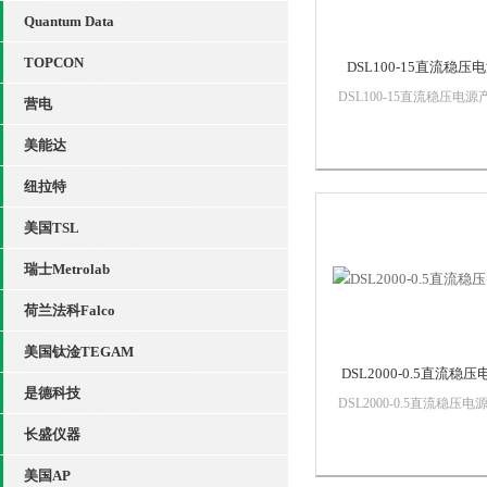
Quantum Data
TOPCON
DSL100-15直流稳压
DSL100-15直流稳压电源
营电
特点DSL系列通用型（普
广型）直流电源是我公司
美能达
满足广大客户的需求推出
款高品质低价位的产品，
纽拉特
3000W的功率密度仅1U尺
美国TSL
寸，电压zuigao可到
2000V，...
瑞士Metrolab
荷兰法科Falco
美国钛淦TEGAM
DSL2000-0.5直流稳压
是德科技
DSL2000-0.5直流稳压电
品特点DSL系列通用型（
长盛仪器
推广型）直流电源是我公
了满足广大客户的需求推
美国AP