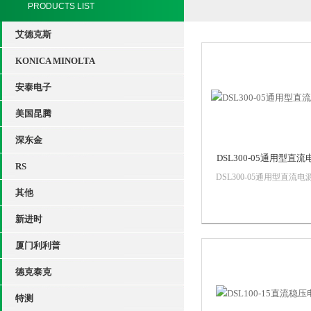
PRODUCTS LIST
艾德克斯
KONICA MINOLTA
安泰电子
美国昆腾
深东金
DSL300-05通用型直流
RS
DSL300-05通用型直流电
品特点DSL系列通用型（
其他
推广型）直流电源是我公
新进时
了满足广大客户的需求推
一款高品质低价位的产品
厦门利利普
3000W的功率密度仅1U尺
寸，电压zui高可到2000V
德克泰克
电...
特测