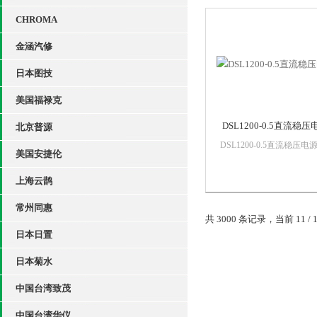
一款高品质低价位的产品
3000W的功率密度仅1U尺
CHROMA
寸，电压zuigao可到2000...
金涵汽修
日本图技
美国福禄克
DSL1200-0.5直流稳压
北京普源
DSL1200-0.5直流稳压电
美国安捷伦
品特点DSL系列通用型（
推广型）直流电源是我公
上海云鹊
了满足广大客户的需求推
一款高品质低价位的产品
常州同惠
3000W的功率密度仅1U尺
共 3000 条记录，当前 11 / 
寸，电压zuigao可到2000...
日本日置
日本菊水
中国台湾致茂
中国台湾华仪