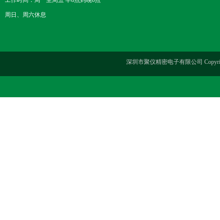
工作时间：周一至周五 早8点到晚6点
周日、周六休息
深圳市聚仪精密电子有限公司 Copyrig