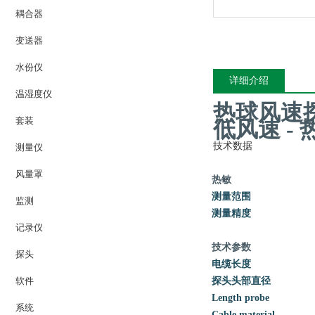
耦合器
变送器
水份仪
详细介绍
温湿度仪
热球风速探
套装
低风速 - 
技术数据
测量仪
风量罩
热敏
测量范围
监测
测量精度
记录仪
技术参数
探头
电缆长度
软件
探头头部直径
Length probe
系统
Cable material