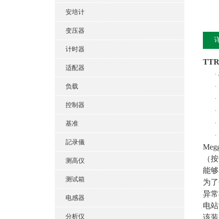
安培计
变压器
计时器
TTR
适配器
·
负载
·
·
控制器
·
·
基准
·
記录儀
Me
（按
测高仪
能够
测试箱
为了
异常
电感器
电站
分析仪
该装