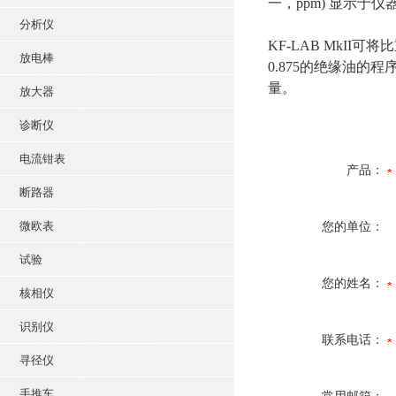
一，ppm) 显示于
分析仪
KF-LAB MkII
放电棒
0.875的绝缘油
量。
放大器
诊断仪
电流钳表
产品：
断路器
微欧表
您的单位：
试验
您的姓名：
核相仪
识别仪
联系电话：
寻径仪
手推车