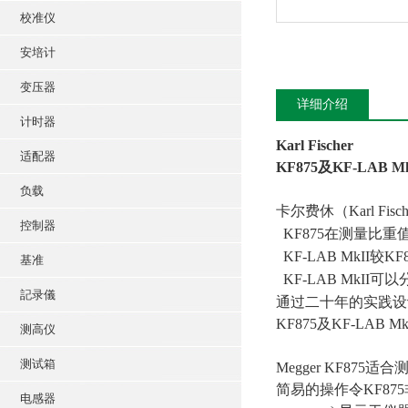
校准仪
安培计
变压器
详细介绍
计时器
Karl Fischer
适配器
KF875及KF-LAB Mk
负载
卡尔费休（Karl Fis
控制器
KF875在测量比重值
KF-LAB MkI
基准
KF-LAB MkII
記录儀
通过二十年的实践设计出
KF875及KF-L
测高仪
测试箱
Megger KF8
简易的操作令KF8
电感器