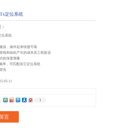
 RxTx定位系统
述：
Tx定位系统
建设，操作起来快捷可靠
管线和由此产生的成本及工程延误
式的深度测量
通用频率，可匹配其它定位系统
背光
-05-11
1
：
留言