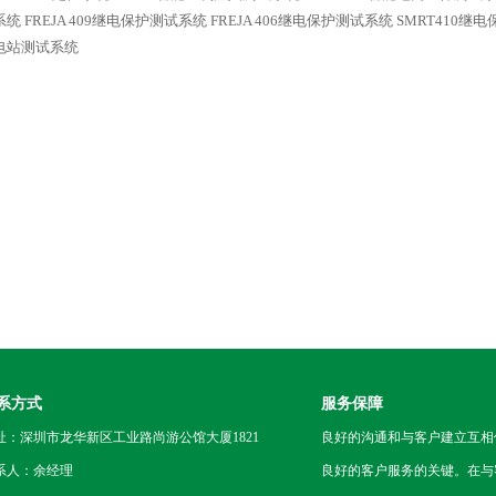
系统
FREJA 409继电保护测试系统
FREJA 406继电保护测试系统
SMRT410继
电站测试系统
系方式
服务保障
址：深圳市龙华新区工业路尚游公馆大厦1821
良好的沟通和与客户建立互相
系人：余经理
良好的客户服务的关键。在与