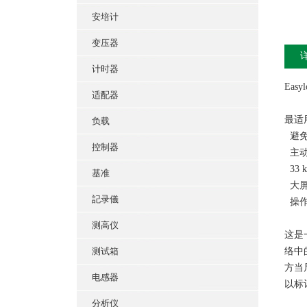
安培计
变压器
计时器
Eas
适配器
最适
负载
避免
控制器
主动
33
基准
大屏
記录儀
操作
测高仪
这是
测试箱
络中
方当
电感器
以标
分析仪