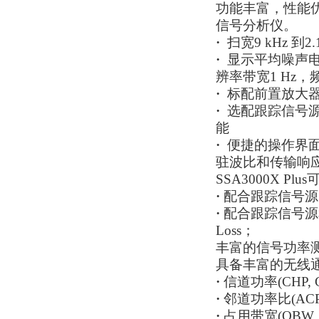
功能丰富，性能
信号分析仪。
·
扫宽9 kHz 到2.1 
·
显示平均噪声电平低
辨率带宽1 Hz，频
·
标配前置放大器，
·
选配跟踪信号
能
·
便捷的操作界
驻波比和传输响
SSA3000X P
·
配合跟踪信号源
·
配合跟踪信号源和
Loss；
丰富的信号功率
具备丰富的无线
·
信道功率(CHP, Ch
·
邻道功率比(ACPR, A
·
占用带宽(OBW, Oc