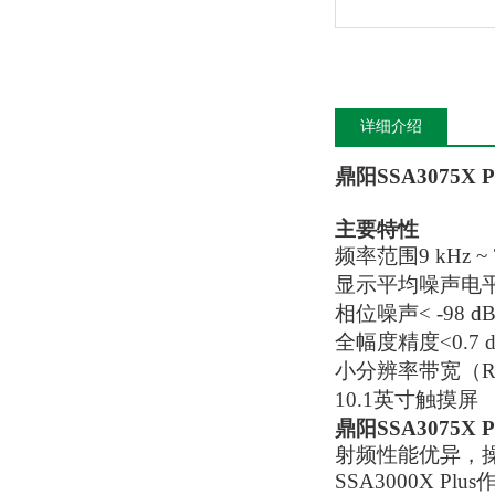
详细介绍
鼎阳
SSA3075X
主要特性
频率范围9 kHz ~ 7
显示平均噪声电平 D
相位噪声< -98 d
全幅度精度<0.7 
小分辨率带宽（RB
10.1英寸触摸屏
鼎阳
SSA3075X
射频性能优异，
SSA3000X 