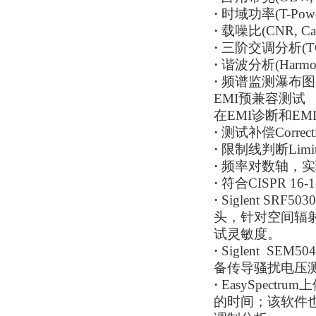
·
时域功率(T-Power
·
载噪比(CNR, Carri
·
三阶交调分析(TOI, T
·
谐波分析(Harmoni
·
频谱监测瀑布图(Spe
EMI预兼容测试
在EMI诊断和E
·
测试补偿Corr
·
限制线判断Lim
·
频率对数轴，实
·
符合CISPR 
·
Siglent 
头，针对空间辐射
试灵敏度。
·
Siglent S
备传导骚扰电压
·
EasySpec
的时间；该软件