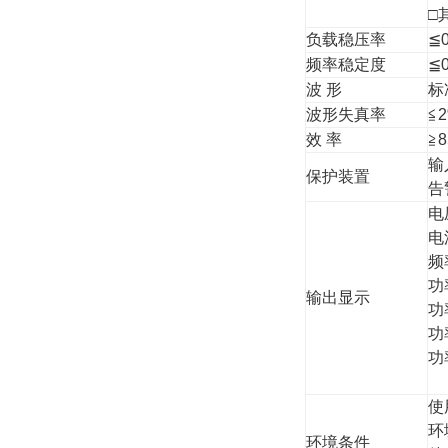
□
负载稳压率
≦0
频率稳定度
≦0
波 形
标
波形失真率
≦
效 率
≧
输
保护装置
告
电
电
频
功
输出显示
功
功
功
使
环
环境条件