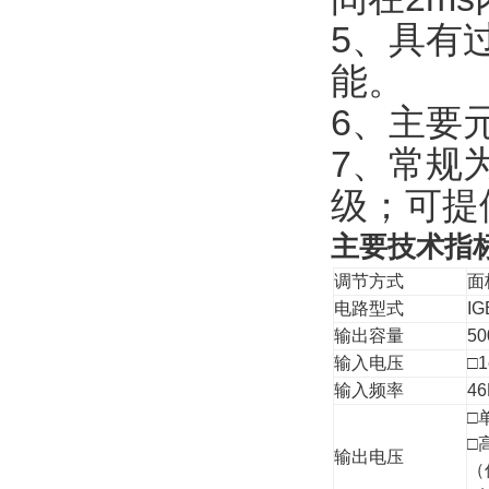
5、具有
能。
6、主要
7、常规
级；可提
主要技术指
调节方式
面
电路型式
I
输出容量
5
输入电压
□1
输入频率
4
□
□
输出电压
（