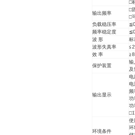
□
□
输出频率
□
负载稳压率
≦0
频率稳定度
≦0
波 形
标
波形失真率
≦
效 率
≧
输
保护装置
及
电
电
频
输出显示
功
功
□
使
环
环境条件
储