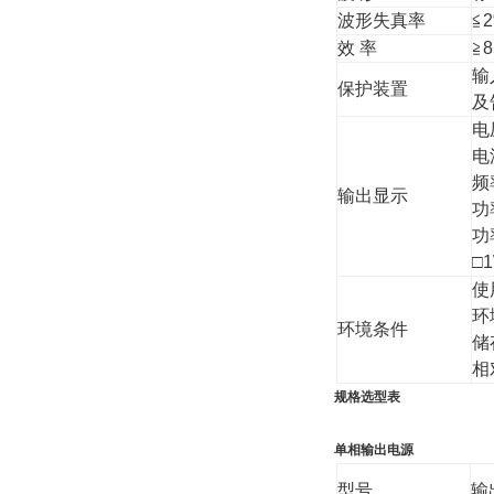
波形失真率
≦
效 率
≧
输
保护装置
及
电
电
频
输出显示
功
功
□
使
环
环境条件
储
相
规格选型表
单相输出电源
型号
输