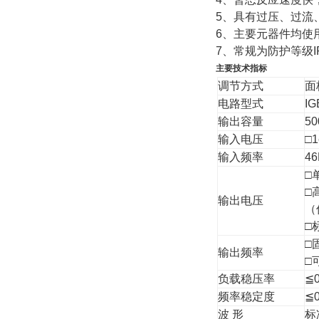
5、具有过压、过流
6、主要元器件均使
7、常规为防护等级
主要技术指标
调节方式
面
电路型式
I
输出容量
5
输入电压
□1
输入频率
4
□
□
输出电压
（
□
□
输出频率
□
负载稳压率
≦0
频率稳定度
≦0
波 形
标