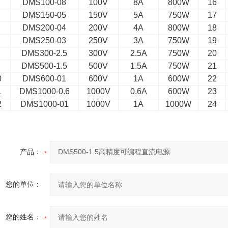
DMS100-08
100V
8A
800W
16
DMS150-05
150V
5A
750W
17
DMS200-04
200V
4A
800W
18
DMS250-03
250V
3A
750W
19
DMS300-2.5
300V
2.5A
750W
20
DMS500-1.5
500V
1.5A
750W
21
0
DMS600-01
600V
1A
600W
22
1
DMS1000-0.6
1000V
0.6A
600W
23
2
DMS1000-01
1000V
1A
1000W
24
产品：
您的单位：
您的姓名：