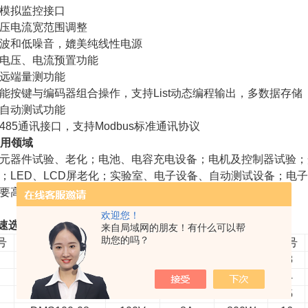
模拟监控接口
压电流宽范围调整
波和低噪音，媲美纯线性电源
电压、电流预置功能
远端量测功能
能按键与编码器组合操作，支持List动态编程输出，多数据存储
自动测试功能
485通讯接口，支持Modbus标准通讯协议
应用领域
元器件试验、老化；电池、电容充电设备；电机及控制器试验；
；LED、LCD屏老化；实验室、电子设备、自动测试设备；电
要高精度直流电源输出的场所
欢迎您！
快速选型表
来自局域网的朋友！有什么可以帮
助您的吗？
号
型号
电压
电流
功率
序号
DMS15-50
15V
50A
750W
13
DMS30-25
30V
25A
750W
14
DMS60-15
60V
15A
900W
15