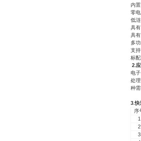
内置
零电
低涟
具有
具有
多功
支持
标配
2.
电子
处理
种需
3.
序
1
2
3