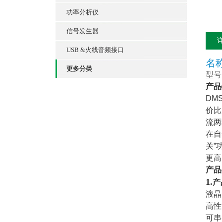
功率分析仪
信号发生器
USB &火线音频接口
名
更多分类
型号
产品
DM
价比
流两
在自
关”
更高
产
品
1.
产
液晶
高性
可串