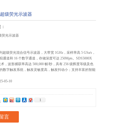
02X超级荧光示波器
述：
X超级荧光示波器
 系列超级荧光混合信号示波器，大带宽 1GHz，采样率高 5 GSa/s，
拟通道和 16 个数字通道，存储深度可达 250Mpts。SDS5000X
技术，波形捕获率高达 500,000 帧/秒，具有 256 级辉度等级及色
的数字触发系统，触发灵敏度高，触发抖动小；支持丰富的智能
-05-10
1
：
留言