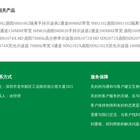
相关产品
1062鼎阳SHS1062隔离手持示波表2通道60MHZ带宽
SHS1102鼎阳SHS1102
通道150MHZ带宽
SHS820鼎阳SHS820手持示波器2通道200MHZ带宽
鼎阳100
S1074X HD
鼎阳70MHz高分辨率示波器SDS1072X HD
SDS2072X鼎阳SDS2
2074X荧光示波器 70MHz带宽 4通道
SDS2102X鼎阳SDS2102X荧光示波器 100
系方式
服务保障
址：深圳市龙华新区工业路尚游公馆大厦1821
良好的沟通和与客户建立互相
系人：余经理
良好的客户服务的关键。在与
客户保持热情和友好的态度是
需要与我们交流，当客户找到
到重视，得到帮助和解决问题