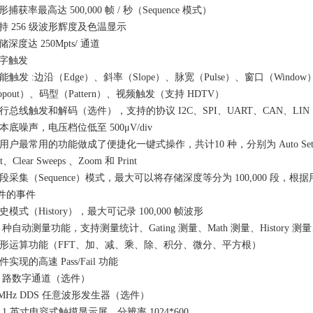
形捕获率最高达 500,000 帧 / 秒（Sequence 模式）
支持 256 级波形辉度及色温显示
储深度达 250Mpts/ 通道
数字触发
能触发 :边沿（Edge）、斜率（Slope）、脉宽（Pulse）、窗口（Window
opout）、码型（Pattern）、视频触发（支持 HDTV）
串行总线触发和解码（选件），支持的协议 I2C、SPI、UART、CAN、LIN
本底噪声，电压档位低至 500μV/div
用户最常用的功能做成了便捷化一键式操作，共计10 种，分别为 Auto Setup、Defau
ist、Clear Sweeps 、Zoom 和 Print
分段采集（Sequence）模式，最大可以将存储深度等分为 100,000 
件的事件
史模式（History），最大可记录 100,000 帧波形
8 种自动测量功能，支持测量统计、Gating 测量、Math 测量、History 测量
波形运算功能（FFT、加、减、乘、除、积分、微分、平方根）
件实现的高速 Pass/Fail 功能
16 路数字通道（选件）
5MHz DDS 任意波形发生器（选件）
0.1 英寸电容式触摸显示屏，分辨率 1024*600