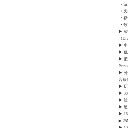
• 波
• 
• 存
• 
▶ 智
（Dr
▶ 
▶ 低
▶ 把
Pers
▶ 
合条
▶ 历
▶ 3
▶ 
▶ 硬
▶ 
▶ 2
▶ 1