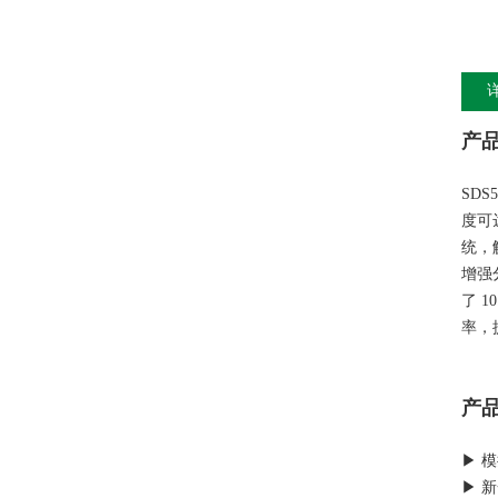
产
SD
度可达
统，
增强
了 
率，
产
▶ 模
▶ 新