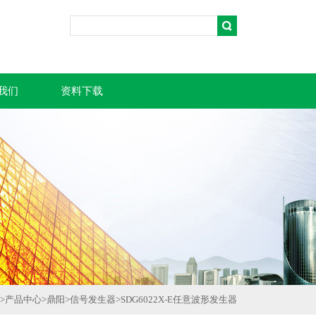
我们
资料下载
>
产品中心
>
鼎阳
>
信号发生器
>
SDG6022X-E任意波形发生器