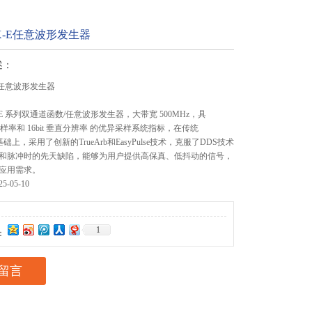
2X-E任意波形发生器
述：
-E任意波形发生器
X-E 系列双通道函数/任意波形发生器，大带宽 500MHz，具
/s 采样率和 16bit 垂直分辨率 的优异采样系统指标，在传统
基础上，采用了创新的TrueArb和EasyPulse技术，克服了DDS技术
和脉冲时的先天缺陷，能够为用户提供高保真、低抖动的信号，
应用需求。
-05-10
1
：
留言